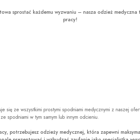
otowa sprostać każdemu wyzwaniu – nasza odzież medyczna t
pracy!
je się ze wszystkimi prostymi spodniami medycznymi z naszej ofe
ze spodniami w tym samym lub innym odcieniu.
acy, potrzebujesz odzieży medycznej, która zapewni maksyma
onale prezentować i wzbudzać zaufanie jako specjalistka wysok