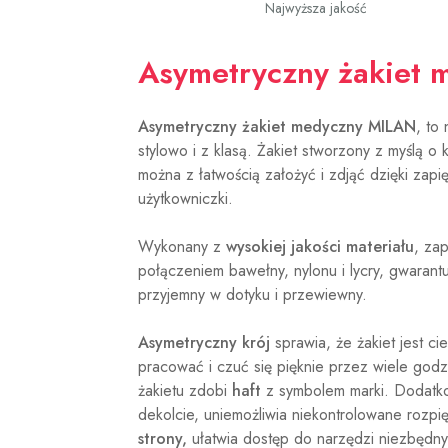
Najwyższa jakość
Asymetryczny żakiet
Asymetryczny żakiet medyczny MILAN
, to
stylowo i z klasą. Żakiet stworzony z myślą o
można z łatwością założyć i zdjąć dzięki zap
użytkowniczki.
Wykonany z
wysokiej jakości materiału
, za
połączeniem bawełny, nylonu i lycry, gwara
przyjemny w dotyku i przewiewny.
Asymetryczny krój
sprawia, że żakiet jest c
pracować i czuć się pięknie przez wiele godz
żakietu zdobi
haft
z symbolem marki. Dodat
dekolcie, uniemożliwia niekontrolowane rozpię
strony,
ułatwia dostęp do narzędzi niezbędn