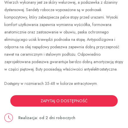
Wierzch wykonany jest ze skóry welurowej, a podszewka z dzianiny
dystansowej. Sandały robocze wyposażone są w podnosek
kompozytowy, który zabezpiecza palce stopy przed urazami. Wysoki
komfort użytkowania zapewnia wymienna wyściółka, formowana
anatomicznie oraz zastosowanie w obuwiu, paska ochronnego
eliminującego ucisk krawędzi podnoska na stopę. Antypoślizgowa i
odporna na olej napędowy podeszwa zapewnia dobrą przyczepność
nawet na ceramicznym i stalowym podłożu. Odpowiednio
zaprojektowana podeszwa gwarantuje bardzo dobrą amortyzację stopy
w części piętowej. Buty poosiadają właściwości antyelektrostatyczne.
Dostępny w rozmiarach 35-48 w kolorze antracytowym.
ZAPYTAJ O DOSTĘPNOŚĆ
Realizacja: od 2 dni roboczych