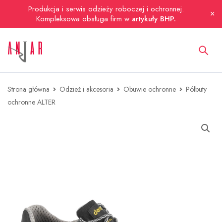
Produkcja i serwis odzieży roboczej i ochronnej.
Kompleksowa obsługa firm w
artykuły BHP.
Strona główna
Odzież i akcesoria
Obuwie ochronne
Półbuty
ochronne ALTER