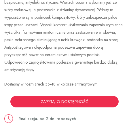
bezpieczne, antyelektrostatyczne. Wierzch obuwia wykonany jest ze
skóry welurowej, a podszewka z dzianiny dystansowej. Półbuty te
wyposażone są w podnosek kompozytowy, który zabezpiecza palce
stopy przed urazami. Wysoki komfort użytkowania zapewnia wymienna
wyściółka, formowana anatomicznie oraz zastosowanie w obuwiu,
paska ochronnego eliminującego ucisk krawędzi podnoska na stopę.
Antypoślizgowa i olejoodporna podeszwa zapewnia dobrą
przyczepność nawet na ceramicznym i stalowym podłożu.
Odpowiednio zaprojektowana podeszwa gwarantuje bardzo dobrą
amortyzację stopy.
Dostępny w rozmiarach 35-48 w kolorze antracytowym.
ZAPYTAJ O DOSTĘPNOŚĆ
Realizacja: od 2 dni roboczych