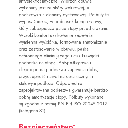
antyelektrostatyczne. Wierzch obuwia
wykonany jest ze skóry welurowej, a
podszewka z dzianiny dystansowej. Półbuty te
wyposażone są w podnosek kompozytowy,
który zabezpiecza palce stopy przed urazami.
Wysoki komfort użytkowania zapewnia
wymienna wyściółka, formowana anatomicznie
oraz zastosowanie w obuwiu, paska
ochronnego eliminującego ucisk krawędzi
podnoska na stopę. Antypoślizgowa i
olejoodporna podeszwa zapewnia dobrą
przyczepność nawet na ceramicznym i
stalowym podłożu. Odpowiednio
zaprojektowana podeszwa gwarantuje bardzo
dobrą amortyzację stopy. Półbuty wykonane
są zgodne z normą PN EN ISO 20345:2012
(kategoria S1).
Bezpieczeństwo: