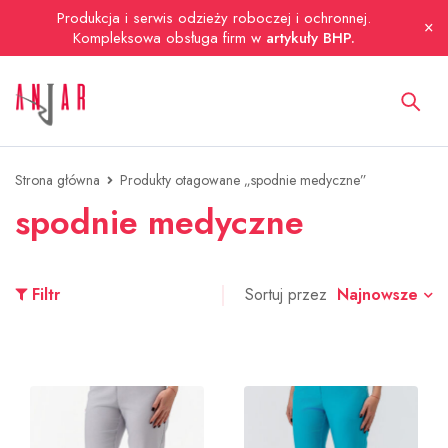
Produkcja i serwis odzieży roboczej i ochronnej.
Kompleksowa obsługa firm w
artykuły BHP.
Strona główna
Produkty otagowane „spodnie medyczne”
spodnie medyczne
Najnowsze
Filtr
Sortuj przez