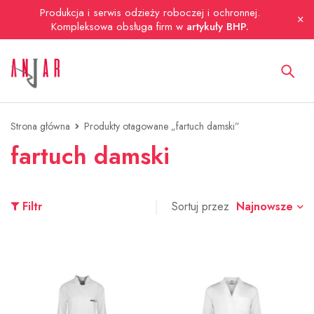
Produkcja i serwis odzieży roboczej i ochronnej.
Kompleksowa obsługa firm w
artykuły BHP.
Strona główna
Produkty otagowane „fartuch damski”
fartuch damski
Najnowsze
Filtr
Sortuj przez