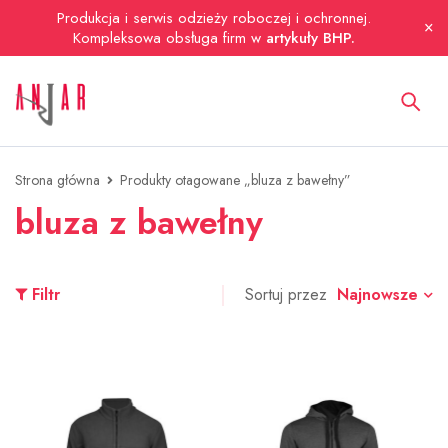
Produkcja i serwis odzieży roboczej i ochronnej.
Kompleksowa obsługa firm w
artykuły BHP.
Strona główna
Produkty otagowane „bluza z bawełny”
bluza z bawełny
Najnowsze
Filtr
Sortuj przez