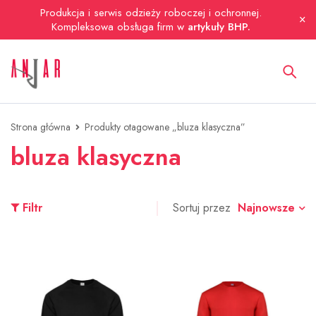
Produkcja i serwis odzieży roboczej i ochronnej.
Kompleksowa obsługa firm w
artykuły BHP.
Strona główna
Produkty otagowane „bluza klasyczna”
bluza klasyczna
Najnowsze
Filtr
Sortuj przez